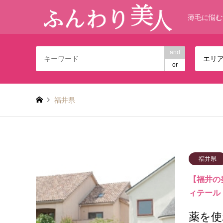
薄毛に悩む
and
エリ
or
福井県
福井県
【福井の発
ィテール
薬を使