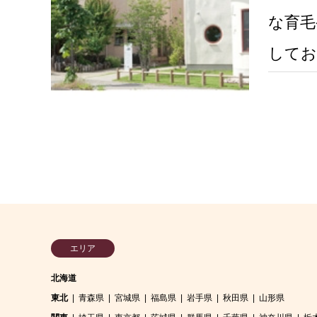
な育毛
してお
でお悩
リュー
方にお
エリア
北海道
東北
青森県
宮城県
福島県
岩手県
秋田県
山形県