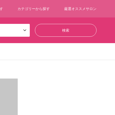
す
カテゴリーから探す
厳選オススメサロン
福井県
薄毛治療院
美容外科 メディカルビューティセンタ
ー
薄毛の状態や髪質に合わ