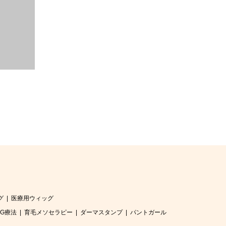
せ、内服薬やシャンプーな
どであなた自身の髪の毛を
蘇らせます。お気軽にご相
続きを読む
談ください。
グ
医療用ウィッグ
RG療法
育毛メソセラピー
ダーマスタンプ
パントガール