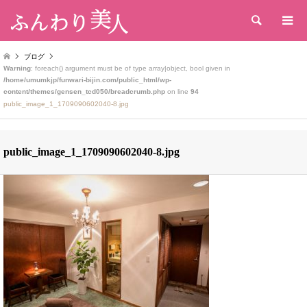
検索
ブログ
Warning
: foreach() argument must be of type array|object, bool given in
/home/umumkjp/funwari-bijin.com/public_html/wp-
content/themes/gensen_tcd050/breadcrumb.php
on line
94
public_image_1_1709090602040-8.jpg
public_image_1_1709090602040-8.jpg