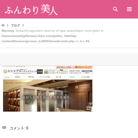
検索
ブログ
Warning
: foreach() argument must be of type array|object, bool given in
/home/umumkjp/funwari-bijin.com/public_html/wp-
content/themes/gensen_tcd050/breadcrumb.php
on line
94
コメント:
0