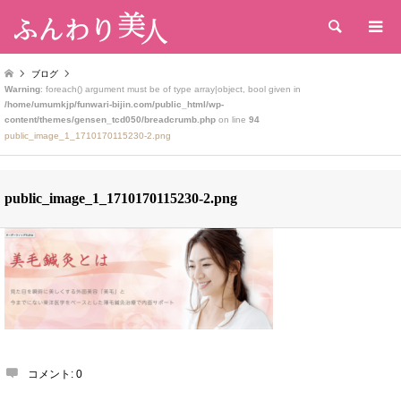
検索
ブログ
Warning
: foreach() argument must be of type array|object, bool given in
/home/umumkjp/funwari-bijin.com/public_html/wp-
content/themes/gensen_tcd050/breadcrumb.php
on line
94
public_image_1_1710170115230-2.png
public_image_1_1710170115230-2.png
コメント:
0