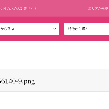
エリアから探
女性のための対策サイト
アから選ぶ
特徴から選ぶ
 bool given in
/home/umumkjp/funwari-bijin.com/public_html/wp-c
56140-9.png