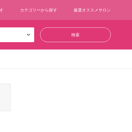
す
カテゴリーから探す
厳選オススメサロン
ontent/themes/gensen_tcd050/breadcrumb.php
on line
94