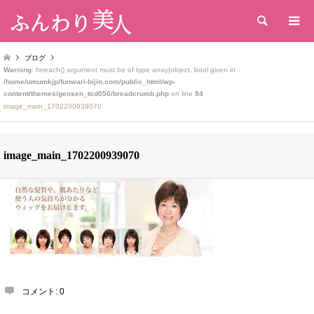
検索
ブログ
Warning
: foreach() argument must be of type array|object, bool given in
/home/umumkjp/funwari-bijin.com/public_html/wp-
content/themes/gensen_tcd050/breadcrumb.php
on line
94
image_main_1702200939070
image_main_1702200939070
コメント:
0