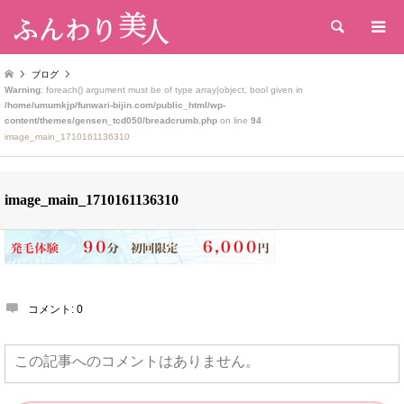
検索
ブログ
Warning
: foreach() argument must be of type array|object, bool given in
/home/umumkjp/funwari-bijin.com/public_html/wp-
content/themes/gensen_tcd050/breadcrumb.php
on line
94
image_main_1710161136310
image_main_1710161136310
コメント:
0
この記事へのコメントはありません。