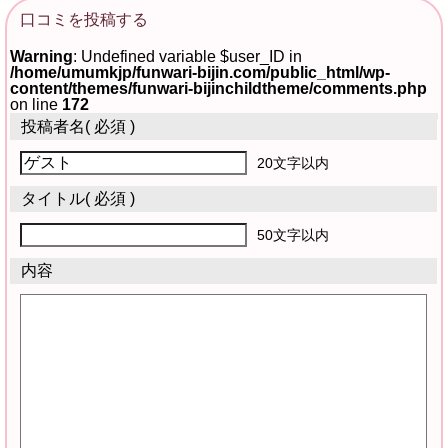
口コミを投稿する
Warning
: Undefined variable $user_ID in
/home/umumkjp/funwari-bijin.com/public_html/wp-
content/themes/funwari-bijinchildtheme/comments.php
on line
172
投稿者名
( 必須 )
20文字以内
タイトル
( 必須 )
50文字以内
内容