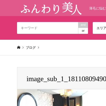
薄毛に悩む
and
エリ
or
ブログ
Warning
: foreach() argument must be of type array|object,
image_sub_1_1811080949
image_sub_1_181108094905