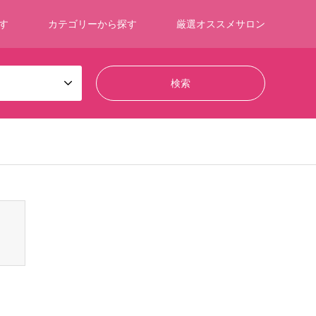
す
カテゴリーから探す
厳選オススメサロン
ontent/themes/gensen_tcd050/breadcrumb.php
on line
94