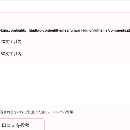
bijin.com/public_html/wp-content/themes/funwari-bijinchildtheme/comments.p
20文字以内
50文字以内
視されますのでご注意ください。（スパム対策）