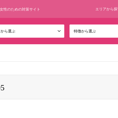
エリアから探
女性のための対策サイト
アから選ぶ
特徴から選ぶ
 bool given in
/home/umumkjp/funwari-bijin.com/public_html/wp-c
05