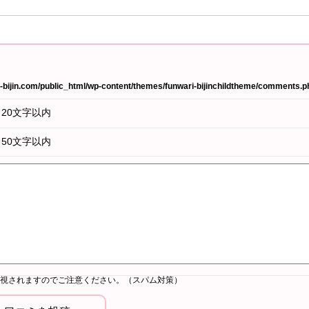
bijin.com/public_html/wp-content/themes/funwari-bijinchildtheme/comments.p
20文字以内
50文字以内
視されますのでご注意ください。（スパム対策）