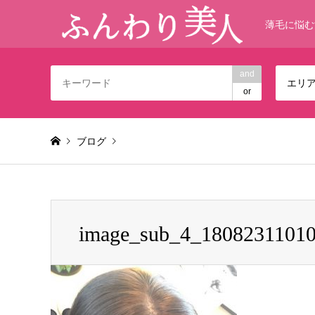
薄毛に悩む
and
エリ
or
ブログ
Warning
: foreach() argument must be of type array|object,
image_sub_4_1808231101
image_sub_4_180823110104