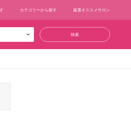
す
カテゴリーから探す
厳選オススメサロン
ontent/themes/gensen_tcd050/breadcrumb.php
on line
94