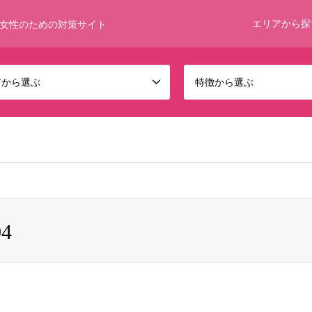
エリアから探
女性のための対策サイト
アから選ぶ
特徴から選ぶ
 bool given in
/home/umumkjp/funwari-bijin.com/public_html/wp-c
04