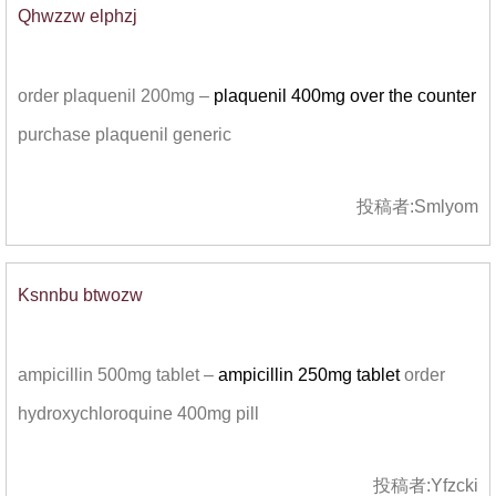
Qhwzzw elphzj
order plaquenil 200mg –
plaquenil 400mg over the counter
purchase plaquenil generic
投稿者:
Smlyom
Ksnnbu btwozw
ampicillin 500mg tablet –
ampicillin 250mg tablet
order
hydroxychloroquine 400mg pill
投稿者:
Yfzcki