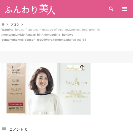
検索
ブログ
Warning
: foreach() argument must be of type array|object, bool given in
/home/umumkjp/funwari-bijin.com/public_html/wp-
content/themes/gensen_tcd050/breadcrumb.php
on line
94
コメント:
0