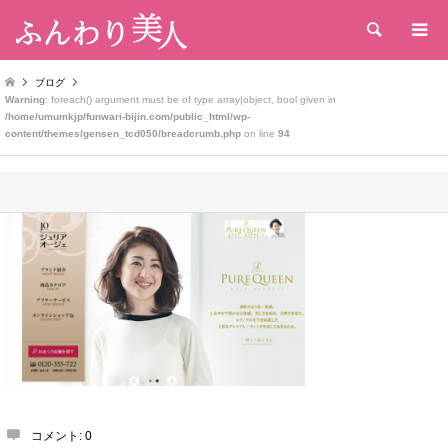
検索
ブログ
Warning
: foreach() argument must be of type array|object, bool given in
/home/umumkjp/funwari-bijin.com/public_html/wp-
content/themes/gensen_tcd050/breadcrumb.php
on line
94
コメント:
0