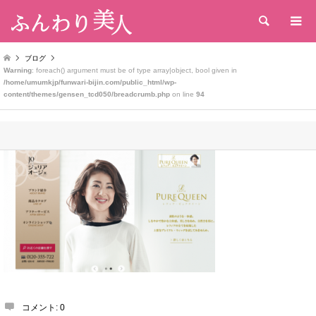
検索
ブログ
Warning
: foreach() argument must be of type array|object, bool given in
/home/umumkjp/funwari-bijin.com/public_html/wp-
content/themes/gensen_tcd050/breadcrumb.php
on line
94
コメント:
0