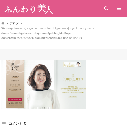
検索
ブログ
Warning
: foreach() argument must be of type array|object, bool given in
/home/umumkjp/funwari-bijin.com/public_html/wp-
content/themes/gensen_tcd050/breadcrumb.php
on line
94
コメント:
0