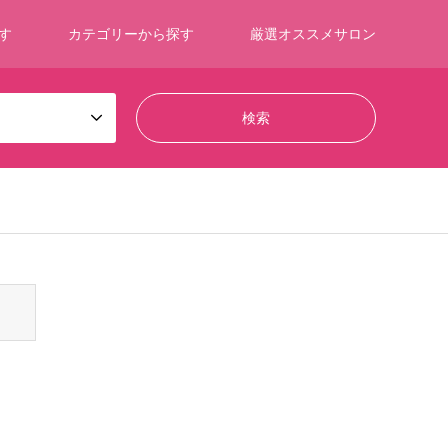
す
カテゴリーから探す
厳選オススメサロン
ontent/themes/gensen_tcd050/breadcrumb.php
on line
94