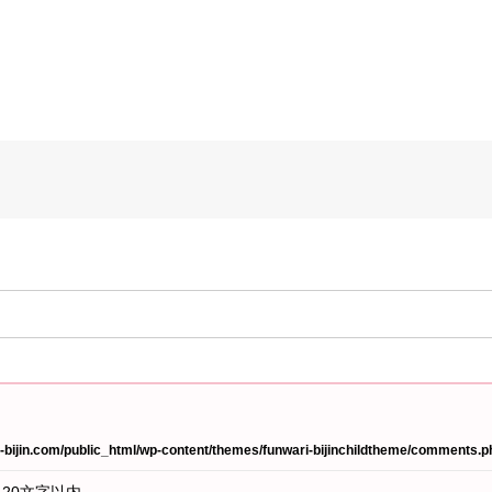
bijin.com/public_html/wp-content/themes/funwari-bijinchildtheme/comments.p