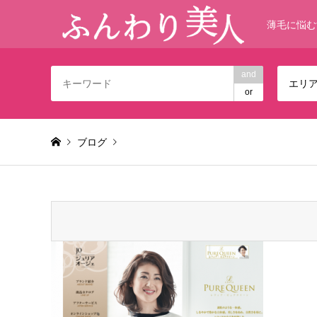
薄毛に悩む
and
エリ
or
ブログ
Warning
: foreach() argument must be of type array|object,