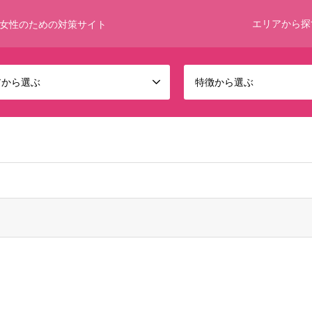
エリアから探
女性のための対策サイト
アから選ぶ
特徴から選ぶ
 bool given in
/home/umumkjp/funwari-bijin.com/public_html/wp-c