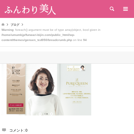
検索
ブログ
Warning
: foreach() argument must be of type array|object, bool given in
/home/umumkjp/funwari-bijin.com/public_html/wp-
content/themes/gensen_tcd050/breadcrumb.php
on line
94
コメント:
0