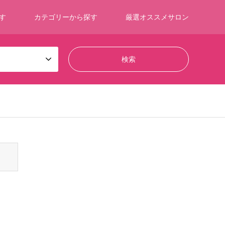
す
カテゴリーから探す
厳選オススメサロン
ontent/themes/gensen_tcd050/breadcrumb.php
on line
94