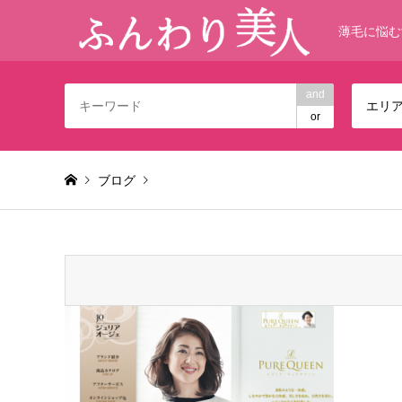
薄毛に悩む
and
エリ
or
ブログ
Warning
: foreach() argument must be of type array|object,