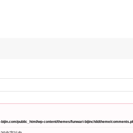
bijin.com/public_html/wp-content/themes/funwari-bijinchildtheme/comments.p