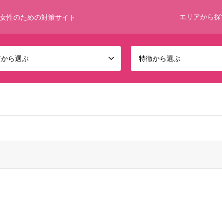
エリアから探
女性のための対策サイト
アから選ぶ
特徴から選ぶ
 bool given in
/home/umumkjp/funwari-bijin.com/public_html/wp-c