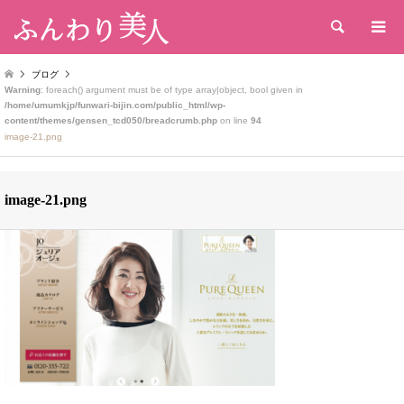
検索
ブログ
Warning
: foreach() argument must be of type array|object, bool given in
/home/umumkjp/funwari-bijin.com/public_html/wp-
content/themes/gensen_tcd050/breadcrumb.php
on line
94
image-21.png
image-21.png