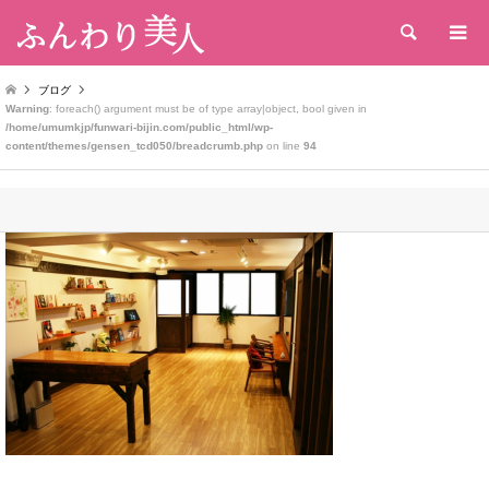
検索
ブログ
Warning
: foreach() argument must be of type array|object, bool given in
/home/umumkjp/funwari-bijin.com/public_html/wp-
content/themes/gensen_tcd050/breadcrumb.php
on line
94