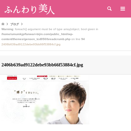
検索
ブログ
Warning
: foreach() argument must be of type array|object, bool given in
/home/umumkjp/funwari-bijin.com/public_html/wp-
content/themes/gensen_tcd050/breadcrumb.php
on line
94
2406b639ad9122debe93bb66f53884cf.jpg
2406b639ad9122debe93bb66f53884cf.jpg