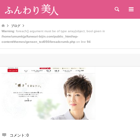
検索
ブログ
Warning
: foreach() argument must be of type array|object, bool given in
/home/umumkjp/funwari-bijin.com/public_html/wp-
content/themes/gensen_tcd050/breadcrumb.php
on line
94
コメント:
0