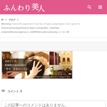
検索
ブログ
Warning
: foreach() argument must be of type array|object, bool given in
/home/umumkjp/funwari-bijin.com/public_html/wp-
content/themes/gensen_tcd050/breadcrumb.php
on line
94
コメント:
0
この記事へのコメントはありません。