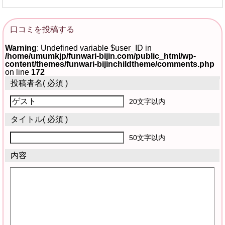
口コミを投稿する
Warning
: Undefined variable $user_ID in
/home/umumkjp/funwari-bijin.com/public_html/wp-
content/themes/funwari-bijinchildtheme/comments.php
on line
172
投稿者名
( 必須 )
20文字以内
タイトル
( 必須 )
50文字以内
内容