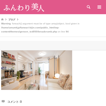
検索
ブログ
Warning
: foreach() argument must be of type array|object, bool given in
/home/umumkjp/funwari-bijin.com/public_html/wp-
content/themes/gensen_tcd050/breadcrumb.php
on line
94
コメント:
0