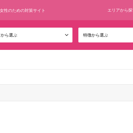
エリアから探
女性のための対策サイト
アから選ぶ
特徴から選ぶ
 bool given in
/home/umumkjp/funwari-bijin.com/public_html/wp-c