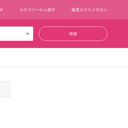
す
カテゴリーから探す
厳選オススメサロン
ontent/themes/gensen_tcd050/breadcrumb.php
on line
94