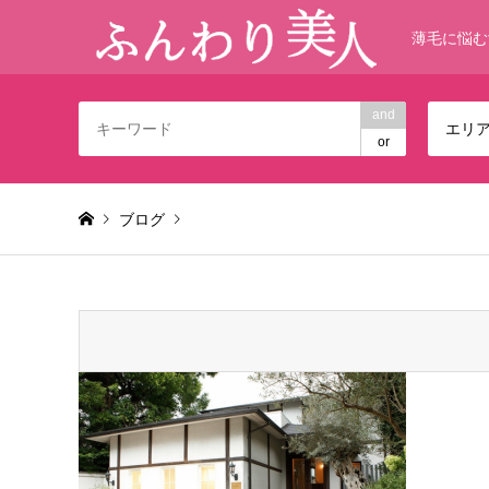
薄毛に悩む
and
エリ
or
ブログ
Warning
: foreach() argument must be of type array|object,