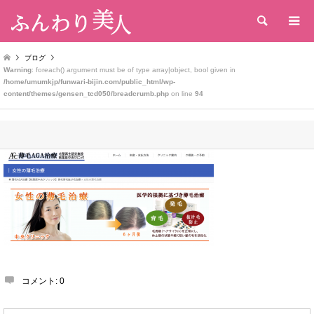
検索
ブログ
Warning
: foreach() argument must be of type array|object, bool given in
/home/umumkjp/funwari-bijin.com/public_html/wp-
content/themes/gensen_tcd050/breadcrumb.php
on line
94
コメント:
0