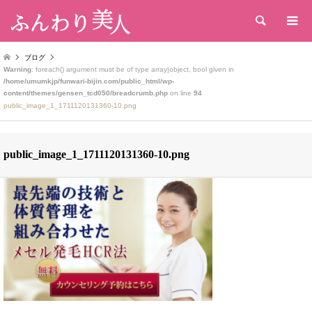
検索
ブログ
Warning
: foreach() argument must be of type array|object, bool given in
/home/umumkjp/funwari-bijin.com/public_html/wp-
content/themes/gensen_tcd050/breadcrumb.php
on line
94
public_image_1_1711120131360-10.png
public_image_1_1711120131360-10.png