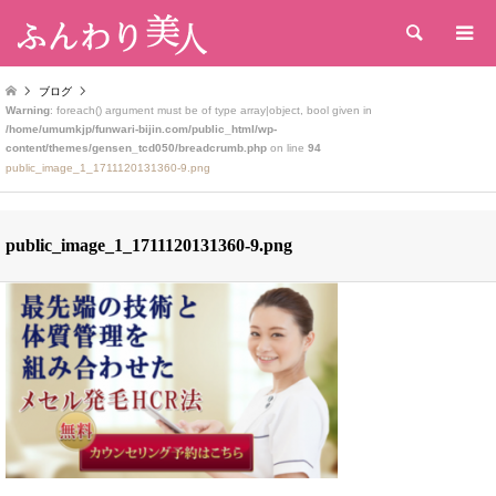
検索
ブログ
Warning
: foreach() argument must be of type array|object, bool given in
/home/umumkjp/funwari-bijin.com/public_html/wp-
content/themes/gensen_tcd050/breadcrumb.php
on line
94
public_image_1_1711120131360-9.png
public_image_1_1711120131360-9.png