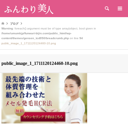
検索
ブログ
Warning
: foreach() argument must be of type array|object, bool given in
/home/umumkjp/funwari-bijin.com/public_html/wp-
content/themes/gensen_tcd050/breadcrumb.php
on line
94
public_image_1_1711120124460-10.png
public_image_1_1711120124460-10.png