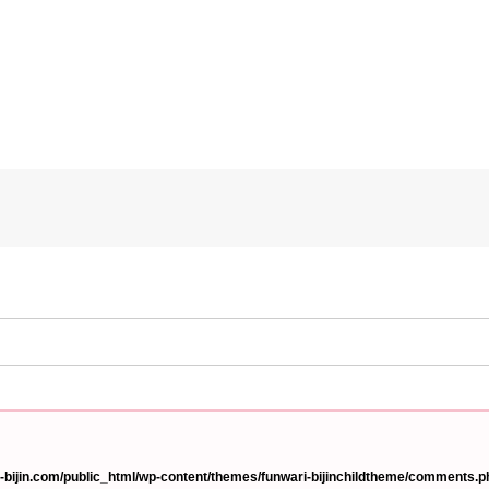
bijin.com/public_html/wp-content/themes/funwari-bijinchildtheme/comments.p