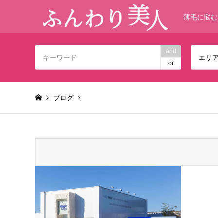
薄毛に悩む
and
エリ
or
ブログ
Warning
: foreach() argument must be of type array|object,