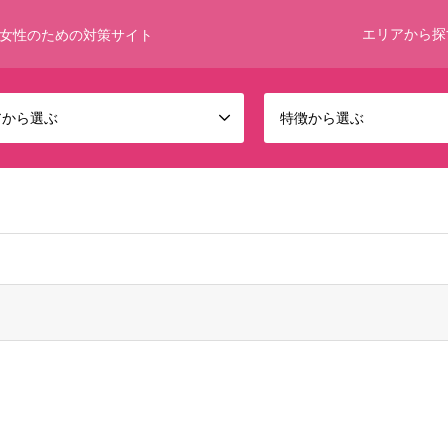
エリアから探
女性のための対策サイト
アから選ぶ
特徴から選ぶ
 bool given in
/home/umumkjp/funwari-bijin.com/public_html/wp-c