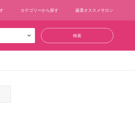
す
カテゴリーから探す
厳選オススメサロン
ontent/themes/gensen_tcd050/breadcrumb.php
on line
94