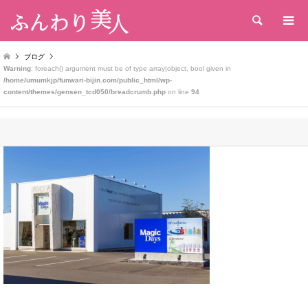
検索
ブログ
Warning
: foreach() argument must be of type array|object, bool given in
/home/umumkjp/funwari-bijin.com/public_html/wp-
content/themes/gensen_tcd050/breadcrumb.php
on line
94