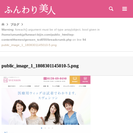
検索
ブログ
Warning
: foreach() argument must be of type array|object, bool given in
/home/umumkjp/funwari-bijin.com/public_html/wp-
content/themes/gensen_tcd050/breadcrumb.php
on line
94
public_image_1_1808301145010-5.png
public_image_1_1808301145010-5.png