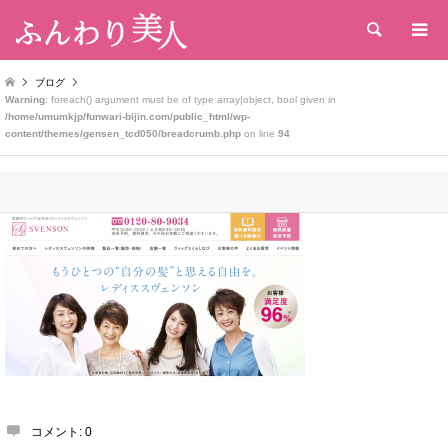
検索
ブログ
Warning
: foreach() argument must be of type array|object, bool given in
/home/umumkjp/funwari-bijin.com/public_html/wp-
content/themes/gensen_tcd050/breadcrumb.php
on line
94
コメント:
0