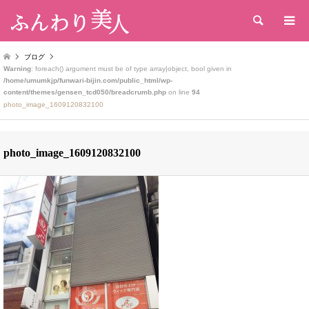
検索
ブログ
Warning
: foreach() argument must be of type array|object, bool given in
/home/umumkjp/funwari-bijin.com/public_html/wp-
content/themes/gensen_tcd050/breadcrumb.php
on line
94
photo_image_1609120832100
photo_image_1609120832100