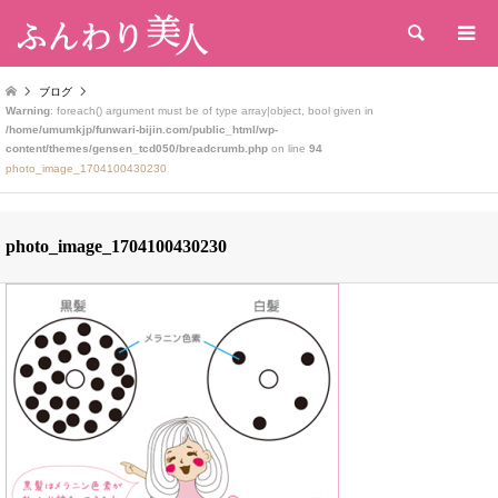
検索
ブログ
Warning
: foreach() argument must be of type array|object, bool given in
/home/umumkjp/funwari-bijin.com/public_html/wp-
content/themes/gensen_tcd050/breadcrumb.php
on line
94
photo_image_1704100430230
photo_image_1704100430230