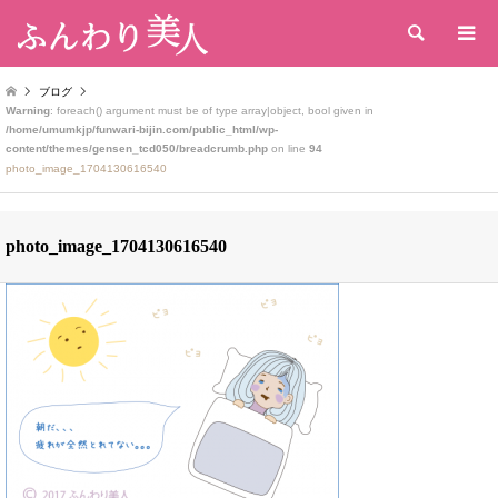
検索
ブログ
Warning
: foreach() argument must be of type array|object, bool given in
/home/umumkjp/funwari-bijin.com/public_html/wp-
content/themes/gensen_tcd050/breadcrumb.php
on line
94
photo_image_1704130616540
photo_image_1704130616540