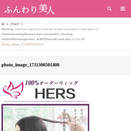
検索
ブログ
Warning
: foreach() argument must be of type array|object, bool given in
/home/umumkjp/funwari-bijin.com/public_html/wp-
content/themes/gensen_tcd050/breadcrumb.php
on line
94
photo_image_1711300501400
photo_image_1711300501400