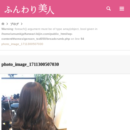
検索
ブログ
Warning
: foreach() argument must be of type array|object, bool given in
/home/umumkjp/funwari-bijin.com/public_html/wp-
content/themes/gensen_tcd050/breadcrumb.php
on line
94
photo_image_1711300507030
photo_image_1711300507030