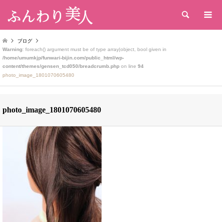
検索
ブログ
Warning
: foreach() argument must be of type array|object, bool given in
/home/umumkjp/funwari-bijin.com/public_html/wp-
content/themes/gensen_tcd050/breadcrumb.php
on line
94
photo_image_1801070605480
photo_image_1801070605480