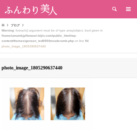
検索
ブログ
Warning
: foreach() argument must be of type array|object, bool given in
/home/umumkjp/funwari-bijin.com/public_html/wp-
content/themes/gensen_tcd050/breadcrumb.php
on line
94
photo_image_1805290637440
photo_image_1805290637440