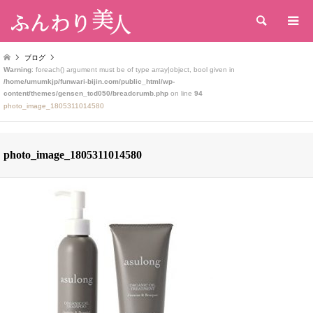
検索
ブログ
Warning
: foreach() argument must be of type array|object, bool given in
/home/umumkjp/funwari-bijin.com/public_html/wp-
content/themes/gensen_tcd050/breadcrumb.php
on line
94
photo_image_1805311014580
photo_image_1805311014580