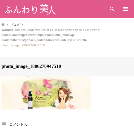
検索
ブログ
Warning
: foreach() argument must be of type array|object, bool given in
/home/umumkjp/funwari-bijin.com/public_html/wp-
content/themes/gensen_tcd050/breadcrumb.php
on line
94
photo_image_1806270947510
photo_image_1806270947510
コメント:
0