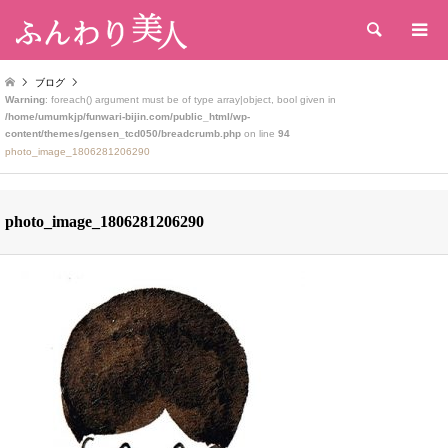
検索
ブログ
Warning
: foreach() argument must be of type array|object, bool given in
/home/umumkjp/funwari-bijin.com/public_html/wp-
content/themes/gensen_tcd050/breadcrumb.php
on line
94
photo_image_1806281206290
photo_image_1806281206290