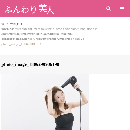
検索
ブログ
Warning
: foreach() argument must be of type array|object, bool given in
/home/umumkjp/funwari-bijin.com/public_html/wp-
content/themes/gensen_tcd050/breadcrumb.php
on line
94
photo_image_1806290906190
photo_image_1806290906190