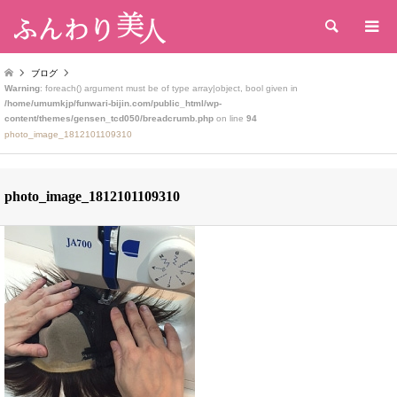
検索
ブログ
Warning
: foreach() argument must be of type array|object, bool given in
/home/umumkjp/funwari-bijin.com/public_html/wp-
content/themes/gensen_tcd050/breadcrumb.php
on line
94
photo_image_1812101109310
photo_image_1812101109310