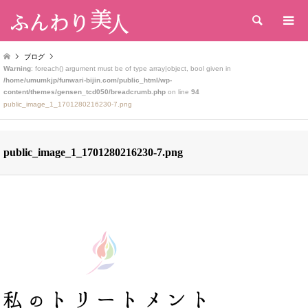
検索
ブログ
Warning
: foreach() argument must be of type array|object, bool given in
/home/umumkjp/funwari-bijin.com/public_html/wp-
content/themes/gensen_tcd050/breadcrumb.php
on line
94
public_image_1_1701280216230-7.png
public_image_1_1701280216230-7.png