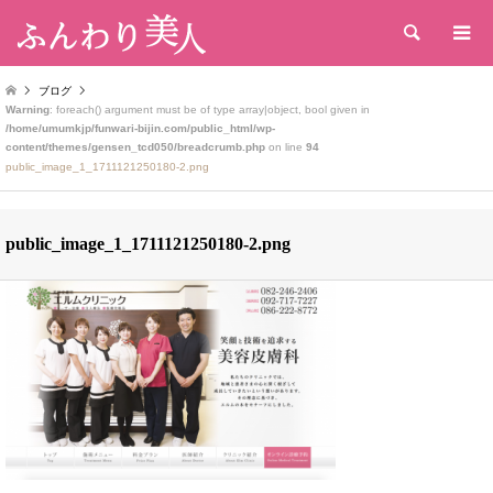
検索
ブログ
Warning
: foreach() argument must be of type array|object, bool given in
/home/umumkjp/funwari-bijin.com/public_html/wp-
content/themes/gensen_tcd050/breadcrumb.php
on line
94
public_image_1_1711121250180-2.png
public_image_1_1711121250180-2.png