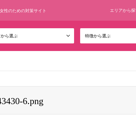
エリアから探
女性のための対策サイト
アから選ぶ
特徴から選ぶ
 bool given in
/home/umumkjp/funwari-bijin.com/public_html/wp-c
43430-6.png