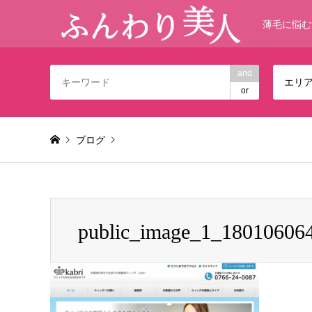
薄毛に悩む
and
エリ
or
ブログ
Warning
: foreach() argument must be of type array|object,
public_image_1_18010606
public_image_1_1801060643430-6.png