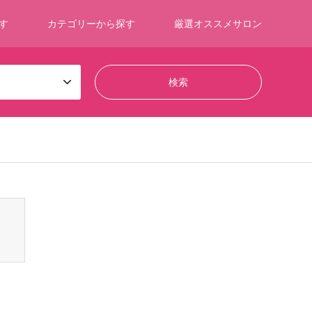
す
カテゴリーから探す
厳選オススメサロン
ontent/themes/gensen_tcd050/breadcrumb.php
on line
94