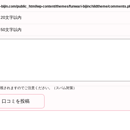
bijin.com/public_html/wp-content/themes/funwari-bijinchildtheme/comments.p
20文字以内
50文字以内
視されますのでご注意ください。（スパム対策）