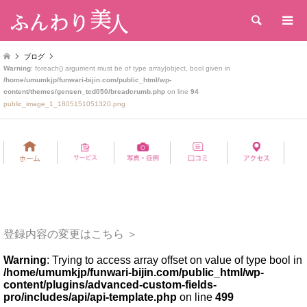
検索
ブログ
Warning
: foreach() argument must be of type array|object, bool given in
/home/umumkjp/funwari-bijin.com/public_html/wp-
content/themes/gensen_tcd050/breadcrumb.php
on line
94
public_image_1_1805151051320.png
登録内容の変更はこちら ＞
Warning
: Trying to access array offset on value of type bool in
/home/umumkjp/funwari-bijin.com/public_html/wp-
content/plugins/advanced-custom-fields-
pro/includes/api/api-template.php
on line
499