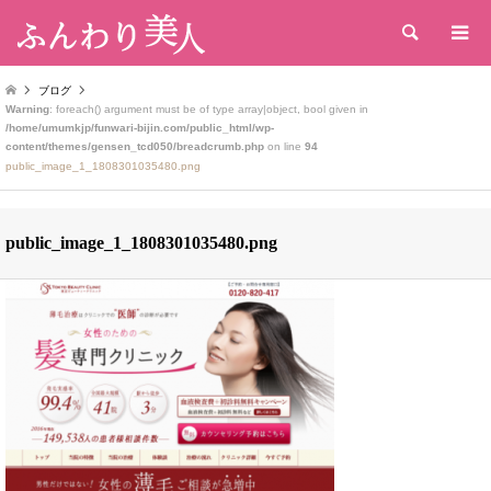
検索
ブログ
Warning
: foreach() argument must be of type array|object, bool given in
/home/umumkjp/funwari-bijin.com/public_html/wp-
content/themes/gensen_tcd050/breadcrumb.php
on line
94
public_image_1_1808301035480.png
public_image_1_1808301035480.png