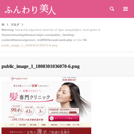
検索
ブログ
Warning
: foreach() argument must be of type array|object, bool given in
/home/umumkjp/funwari-bijin.com/public_html/wp-
content/themes/gensen_tcd050/breadcrumb.php
on line
94
public_image_1_1808301036070-6.png
public_image_1_1808301036070-6.png